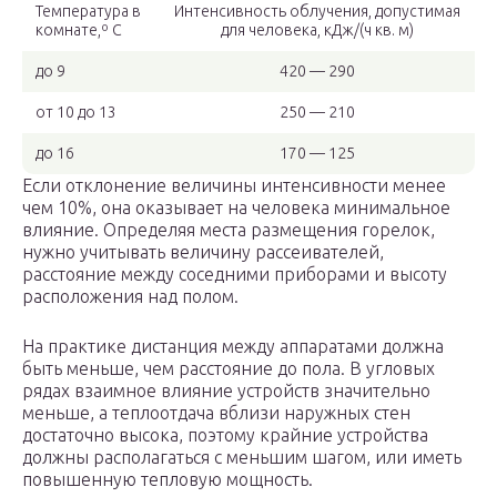
Температура в
Интенсивность облучения, допустимая
комнате,º С
для человека, кДж/(ч кв. м)
до 9
420 — 290
от 10 до 13
250 — 210
до 16
170 — 125
Если отклонение величины интенсивности менее
чем 10%, она оказывает на человека минимальное
влияние. Определяя места размещения горелок,
нужно учитывать величину рассеивателей,
расстояние между соседними приборами и высоту
расположения над полом.
На практике дистанция между аппаратами должна
быть меньше, чем расстояние до пола. В угловых
рядах взаимное влияние устройств значительно
меньше, а теплоотдача вблизи наружных стен
достаточно высока, поэтому крайние устройства
должны располагаться с меньшим шагом, или иметь
повышенную тепловую мощность.