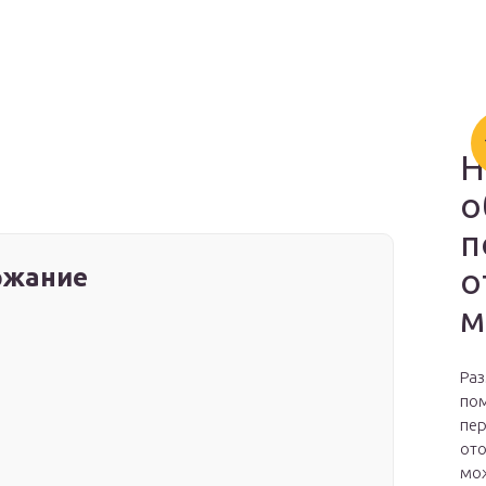
Н
о
п
о
ржание
м
Раз
пом
пер
ото
мож