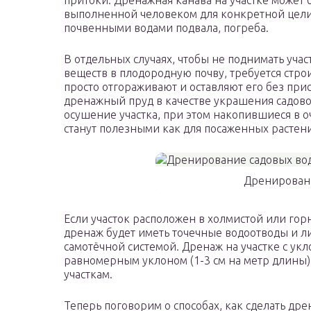
притоки. Дренажная канава на участке может 
выполненной человеком для конкретной цели,
почвенными водами подвала, погреба.
В отдельных случаях, чтобы не поднимать уча
веществ в плодородную почву, требуется стро
просто отгораживают и оставляют его без прис
дренажный пруд в качестве украшения садово
осушение участка, при этом накопившиеся в 
станут полезными как для посаженных растени
Дренирован
Если участок расположен в холмистой или го
дренаж будет иметь точечные водоотводы и л
самотёчной системой. Дренаж на участке с ук
равномерным уклоном (1-3 см на метр длины).
участкам.
Теперь поговорим о способах, как сделать дре