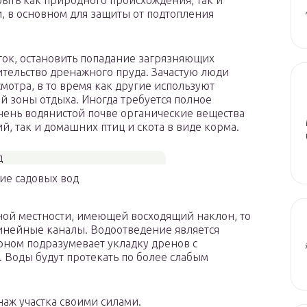
быть как природного происхождения, так и
 в основном для защиты от подтопления
сток, остановить попадание загрязняющих
ительство дренажного пруда. Зачастую люди
мотра, в то время как другие используют
й зоны отдыха. Иногда требуется полное
очень водянистой почве органические вещества
й, так и домашних птиц и скота в виде корма.
ие садовых вод
рной местности, имеющей восходящий наклон, то
инейные каналы. Водоотведение является
лоном подразумевает укладку дренов с
 Воды будут протекать по более слабым
наж участка своими силами.