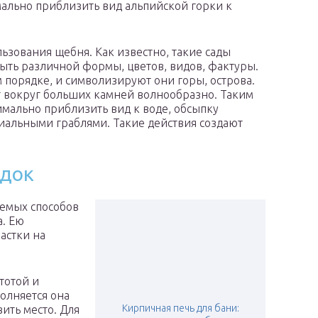
мально приблизить вид альпийской горки к
ьзования щебня. Как известно, такие сады
ыть различной формы, цветов, видов, фактуры.
 порядке, и символизируют они горы, острова.
т вокруг больших камней волнообразно. Таким
имально приблизить вид к воде, обсыпку
иальными граблями. Такие действия создают
адок
уемых способов
. Ею
астки на
тотой и
полняется она
Кирпичная печь для бани:
ить место. Для