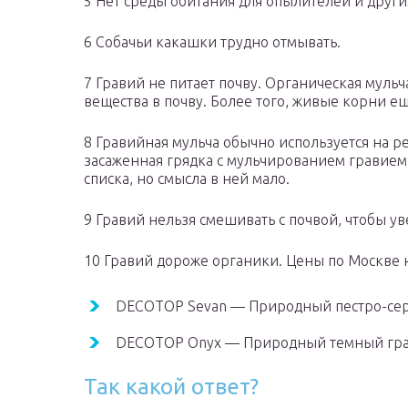
5 Нет среды обитания для опылителей и друг
6 Собачьи какашки трудно отмывать.
7 Гравий не питает почву. Органическая муль
вещества в почву. Более того, живые корни 
8 Гравийная мульча обычно используется на ре
засаженная грядка с мульчированием гравием
списка, но смысла в ней мало.
9 Гравий нельзя смешивать с почвой, чтобы у
10 Гравий дороже органики. Цены по Москве н
DECOTOP Sevan — Природный пестро-серый
DECOTOP Onyx — Природный темный гравий
Так какой ответ?