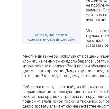
Решений для
на проблемн
валунов. Пл
можно испол
декоративны
Места, в кот
Когда лучше сделать
трудом, так
односкатную крышу для бани
обсыпкой. П
создавать ри
Многие дизайнеры используют крашеный щебе
Уложить камень можно вдоль берегов, усеять 
использованию водостойкой краски обсыпка с
длительного времени. Для декорирования дн
оттенков. Это придаст водоему естественност
Сейчас часто ландшафтный дизайн включает та
формировании используют цветной щебень. Н
сочетанием крошки с гравием или крупными 
подножия альпийской горки, а также вокруг р
декорировать элемент камнем естественных т