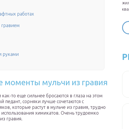
жил
ква
афтных работах
к гравием
и руками
Р
е моменты мульчи из гравия
 как-то еще сильнее бросаются в глаза на этом
й педант, сорняки лучше сочетаются с
яков, которые растут в мульче из гравия, трудно
ь использования химикатов. Очень трудоемко
из гравия.