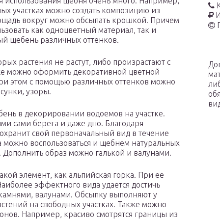
 использования щебня очень много. Например,
ых участках можно создать композицию из
И
ощадь вокруг можно обсыпать крошкой. Причем
ьзовать как одноцветный материал, так и
й щебень различных оттенков.
орых растения не растут, либо произрастают с
До
же можно оформить декоративной цветной
ма
ри этом с помощью различных оттенков можно
ли
сунки, узоры.
об
ви
нь в декорировании водоемов на участке.
ими сами берега и даже дно. Благодаря
охранит свой первоначальный вид в течение
а можно воспользоваться и щебнем натуральных
ь. Дополнить образ можно галькой и валунами.
кой элемент, как альпийская горка. При ее
аиболее эффектного вида удается достичь
камнями, валунами. Обсыпку выполняют у
астений на свободных участках. Также можно
онов. Например, красиво смотрятся границы из