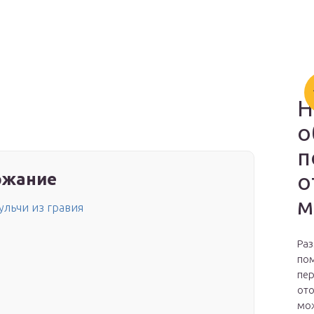
Н
о
п
о
ржание
м
льчи из гравия
Раз
пом
пер
ото
мож