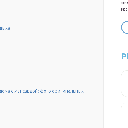
жил
ква
тдыха
Р
 дома с мансардой: фото оригинальных