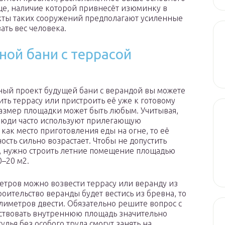
ице, наличие которой привнесёт изюминку в
кты таких сооружений предполагают усиленные
ть вес человека.
ой бани с террасой
ный проект будущей бани с верандой вы можете
ить террасу или пристроить её уже к готовому
азмер площадки может быть любым. Учитывая,
люди часто используют прилегающую
как место приготовления еды на огне, то её
ость сильно возрастает. Чтобы не допустить
 нужно строить летние помещение площадью
–20 м2.
етров можно возвести террасу или веранду из
оительство веранды будет вестись из бревна, то
лиметров двести. Обязательно решите вопрос с
йствовать внутреннюю площадь значительно
лья без особого труда смогут занять на