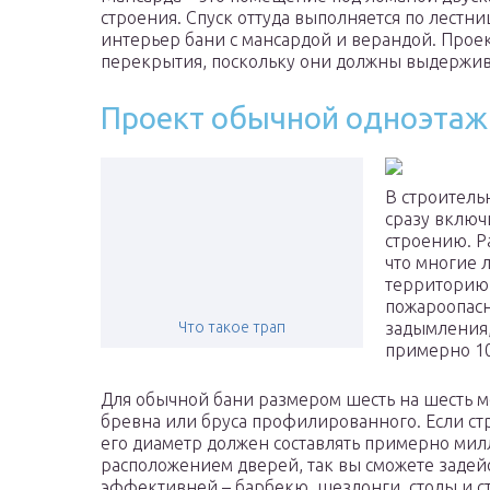
строения. Спуск оттуда выполняется по лестн
интерьер бани с мансардой и верандой. Прое
перекрытия, поскольку они должны выдержива
Проект обычной одноэтажн
В строитель
сразу включ
строению. Р
что многие 
территорию 
пожароопасн
Что такое трап
задымления,
примерно 10
Для обычной бани размером шесть на шесть м
бревна или бруса профилированного. Если стр
его диаметр должен составлять примерно мил
расположением дверей, так вы сможете заде
эффективней – барбекю, шезлонги, столы и сту