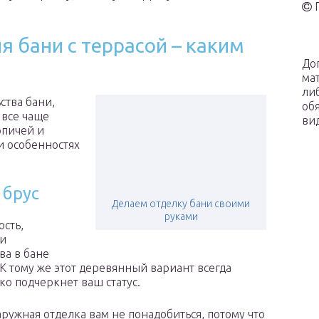
 бани с террасой – каким
До
ма
ли
ства бани,
об
 все чаще
ви
рпичей и
и особенностях
 брус
Делаем отделку бани своими
руками
ость,
 и
ва в бане
К тому же этот деревянный вариант всегда
ко подчеркнет ваш статус.
ружная отделка вам не понадобиться, потому что