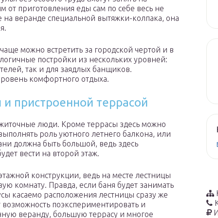
ым от приготовления еды сам по себе весь не
ке на веранде специальной вытяжки-колпака, она
я.
аще можно встретить за городской чертой и в
алогичные постройки из нескольких уровней:
елей, так и для заядлых банщиков.
ровень комфортного отдыха.
 и пристроенной террасой
зажиточные люди. Кроме террасы здесь можно
выполнять роль уютного летнего балкона, или
ани должна быть большой, ведь здесь
удет вести на второй этаж.
этажной конструкции, ведь на месте лестницы
ую комнату. Правда, если баня будет занимать
усы касаемо расположения лестницы сразу же
ст возможность поэкспериментировать и
И
нную веранду, большую террасу и многое