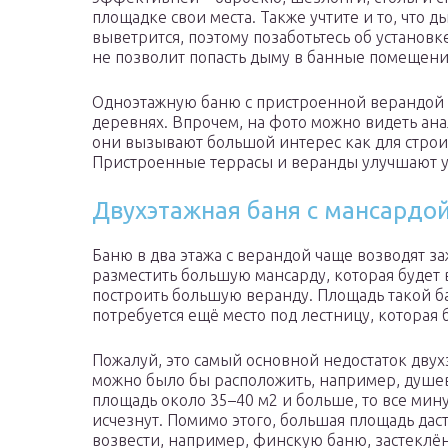
площадке свои места. Также учтите и то, что д
выветрится, поэтому позаботьтесь об установ
не позволит попасть дыму в банные помещени
Одноэтажную баню с пристроенной верандой ч
деревнях. Впрочем, на фото можно видеть ан
они вызывают большой интерес как для строит
Пристроенные террасы и веранды улучшают у
Двухэтажная баня с мансардой
Баню в два этажа с верандой чаще возводят 
разместить большую мансарду, которая будет 
построить большую веранду. Площадь такой б
потребуется ещё место под лестницу, которая б
Пожалуй, это самый основной недостаток двух
можно было бы расположить, например, душев
площадь около 35–40 м2 и больше, то все мин
исчезнут. Помимо этого, большая площадь да
возвести, например, финскую баню, застеклё