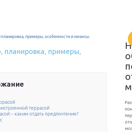
, планировка, примеры, особенности и нюансы
Н
о, планировка, примеры,
о
п
о
ржание
м
еррасой
Раз
пристроенной террасой
пом
асой – каким отдать предпочтение?
пер
с
ото
мож