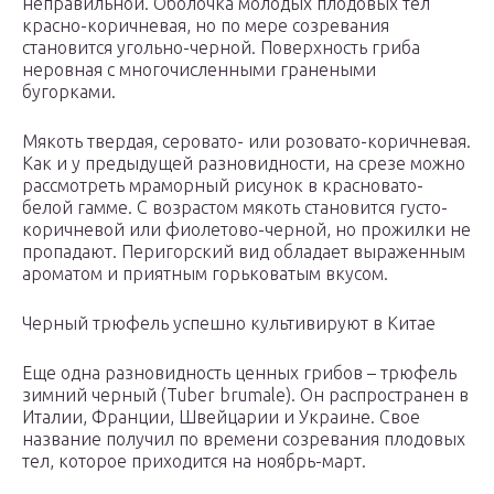
неправильной. Оболочка молодых плодовых тел
красно-коричневая, но по мере созревания
становится угольно-черной. Поверхность гриба
неровная с многочисленными гранеными
бугорками.
Мякоть твердая, серовато- или розовато-коричневая.
Как и у предыдущей разновидности, на срезе можно
рассмотреть мраморный рисунок в красновато-
белой гамме. С возрастом мякоть становится густо-
коричневой или фиолетово-черной, но прожилки не
пропадают. Перигорский вид обладает выраженным
ароматом и приятным горьковатым вкусом.
Черный трюфель успешно культивируют в Китае
Еще одна разновидность ценных грибов – трюфель
зимний черный (Tuber brumale). Он распространен в
Италии, Франции, Швейцарии и Украине. Свое
название получил по времени созревания плодовых
тел, которое приходится на ноябрь-март.