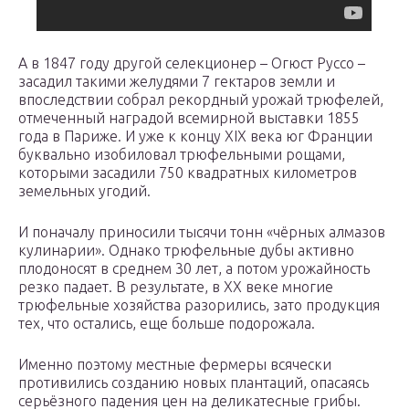
А в 1847 году другой селекционер – Огюст Руссо –
засадил такими желудями 7 гектаров земли и
впоследствии собрал рекордный урожай трюфелей,
отмеченный наградой всемирной выставки 1855
года в Париже. И уже к концу XIX века юг Франции
буквально изобиловал трюфельными рощами,
которыми засадили 750 квадратных километров
земельных угодий.
И поначалу приносили тысячи тонн «чёрных алмазов
кулинарии». Однако трюфельные дубы активно
плодоносят в среднем 30 лет, а потом урожайность
резко падает. В результате, в XX веке многие
трюфельные хозяйства разорились, зато продукция
тех, что остались, еще больше подорожала.
Именно поэтому местные фермеры всячески
противились созданию новых плантаций, опасаясь
серьёзного падения цен на деликатесные грибы.