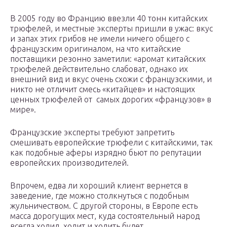
В 2005 году во Францию ввезли 40 тонн китайских
трюфелей, и местные эксперты пришли в ужас: вкус
и запах этих грибов не имели ничего общего с
французским оригиналом, на что китайские
поставщики резонно заметили: «аромат китайских
трюфелей действительно слабоват, однако их
внешний вид и вкус очень схожи с французскими, и
никто не отличит смесь «китайцев» и настоящих
ценных трюфелей от самых дорогих «французов» в
мире».
Французские эксперты требуют запретить
смешивать европейские трюфели с китайскими, так
как подобные аферы изрядно бьют по репутации
европейских производителей.
Впрочем, едва ли хороший клиент вернется в
заведение, где можно столкнуться с подобным
жульничеством. С другой стороны, в Европе есть
масса дорогущих мест, куда состоятельный народ
всегда ходил, ходит и ходить будет.