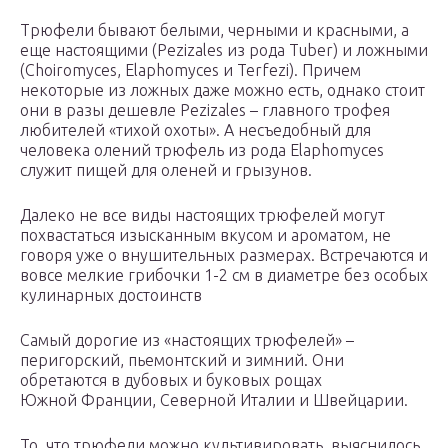
Трюфели бывают белыми, черными и красными, а
еще настоящими (Pezizales из рода Tuber) и ложными
(Choiromyces, Elaphomyces и Terfezi). Причем
некоторые из ложных даже можно есть, однако стоит
они в разы дешевле Pezizales – главного трофея
любителей «тихой охоты». А несъедобный для
человека олений трюфель из рода Elaphomyces
служит пищей для оленей и грызунов.
Далеко не все виды настоящих трюфелей могут
похвастаться изысканным вкусом и ароматом, не
говоря уже о внушительных размерах. Встречаются и
вовсе мелкие грибочки 1-2 см в диаметре без особых
кулинарных достоинств
Самый дорогие из «настоящих трюфелей» –
перигорский, пьемонтский и зимний. Они
обретаются в дубовых и буковых рощах
Южной Франции, Северной Италии и Швейцарии.
То, что трюфели можно культивировать, выяснилось