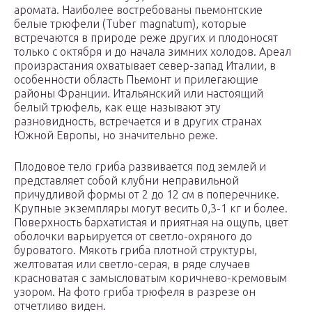
аромата. Наиболее востребованы пьемонтские
белые трюфели (Tuber magnatum), которые
встречаются в природе реже других и плодоносят
только с октября и до начала зимних холодов. Ареал
произрастания охватывает север-запад Италии, в
особенности область Пьемонт и прилегающие
районы Франции. Итальянский или настоящий
белый трюфель, как еще называют эту
разновидность, встречается и в других странах
Южной Европы, но значительно реже.
Плодовое тело гриба развивается под землей и
представляет собой клубни неправильной
причудливой формы от 2 до 12 см в поперечнике.
Крупные экземпляры могут весить 0,3-1 кг и более.
Поверхность бархатистая и приятная на ощупь, цвет
оболочки варьируется от светло-охряного до
буроватого. Мякоть гриба плотной структуры,
желтоватая или светло-серая, в ряде случаев
красноватая с замысловатым коричнево-кремовым
узором. На фото гриба трюфеля в разрезе он
отчетливо виден.