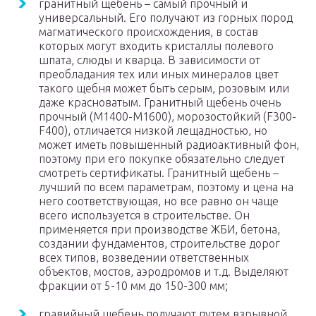
гранитный щебень – самый прочный и
универсальный. Его получают из горных пород
магматического происхождения, в состав
которых могут входить кристаллы полевого
шпата, слюды и кварца. В зависимости от
преобладания тех или иных минералов цвет
такого щебня может быть серым, розовым или
даже красноватым. Гранитный щебень очень
прочный (М1400-М1600), морозостойкий (F300-
F400), отличается низкой лещадностью, но
может иметь повышенный радиоактивный фон,
поэтому при его покупке обязательно следует
смотреть сертификаты. Гранитный щебень –
лучший по всем параметрам, поэтому и цена на
него соответствующая, но все равно он чаще
всего используется в строительстве. Он
применяется при производстве ЖБИ, бетона,
создании фундаментов, строительстве дорог
всех типов, возведении ответственных
объектов, мостов, аэродромов и т.д. Выделяют
фракции от 5-10 мм до 150-300 мм;
гравийный щебень получают путем взрывной