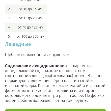
2.
от 10 до 15 мм
3
от 15 до 20 мм
4.
от 70 до 120 мм
5.
от 100 до 300 мм
Лещадные
Щебень повышенной лещадности
Содержание лещадных зерен
— параметр,
определяющий содержание в процентном
соотношении лещадных(игловатых) зерен. В щебне
нормируют содержание зёрен пластинчатой и
игловатой форм. К зёрнам пластинчатой и игловатой
форм относят такие зёрна, толщина или ширина
которых менее длины в три раза и более. По форме
зёрен щебень подразделяют на три группы: