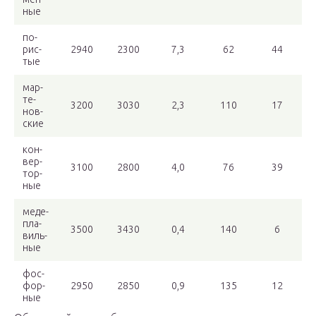
ные
по­
рис­
2940
2300
7,3
62
44
тые
мар­
те­
3200
3030
2,3
110
17
нов­
ские
кон­
вер­
3100
2800
4,0
76
39
тор­
ные
ме­де­
пла­
3500
3430
0,4
140
6
виль­
ные
фос­
фор­
2950
2850
0,9
135
12
ные