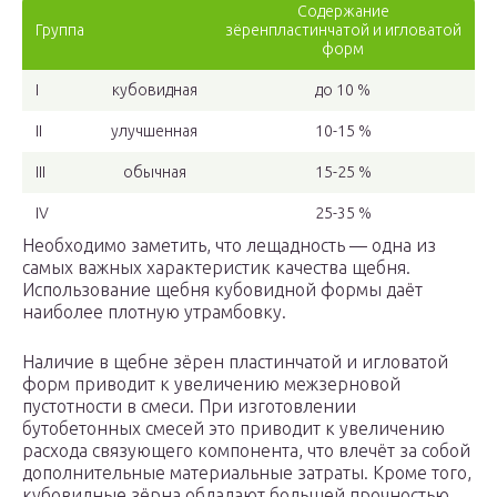
Содержание
Группа
зёренпластинчатой и игловатой
форм
I
кубовидная
до 10 %
II
улучшенная
10-15 %
III
обычная
15-25 %
IV
25-35 %
Необходимо заметить, что лещадность — одна из
самых важных характеристик качества щебня.
Использование щебня кубовидной формы даёт
наиболее плотную утрамбовку.
Наличие в щебне зёрен пластинчатой и игловатой
форм приводит к увеличению межзерновой
пустотности в смеси. При изготовлении
бутобетонных смесей это приводит к увеличению
расхода связующего компонента, что влечёт за собой
дополнительные материальные затраты. Кроме того,
кубовидные зёрна обладают большей прочностью,