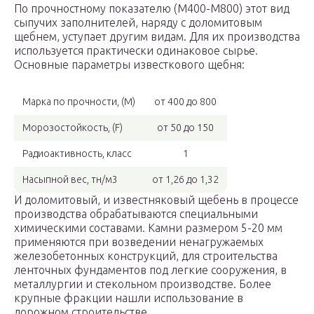
По прочностному показателю (М400-М800) этот вид
сыпучих заполнителей, наряду с доломитовым
щебнем, уступает другим видам. Для их производства
используется практически одинаковое сырье.
Основные параметры известкового щебня:
Марка по прочности, (М)
от 400 до 800
Морозостойкость, (F)
от 50 до 150
Радиоактивность, класс
1
Насыпной вес, тн/м3
от 1,26 до 1,32
И доломитовый, и известняковый щебень в процессе
производства обрабатываются специальными
химическими составами. Камни размером 5-20 мм
применяются при возведении ненагружаемых
железобетонных конструкций, для строительства
ленточных фундаментов под легкие сооружения, в
металлургии и стекольном производстве. Более
крупные фракции нашли использование в
дорожном строительстве.