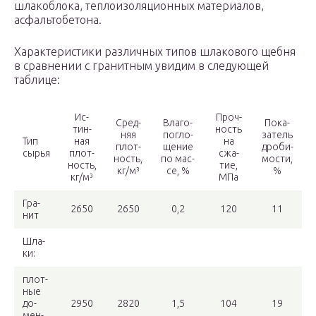
шлакоблока, теплоизоляционных материалов,
асфальтобетона.
Характеристики различных типов шлакового щебня
в сравнении с гранитным увидим в следующей
таблице:
Ис­
Проч­
Сред­
Вл­аго­
По­ка­
тин­
ность
няя
пог­ло­
за­тель
Тип
ная
на
плот­
ще­ние
дро­би­
сырья
плот­
сжа­
ность,
по мас­
мос­ти,
ность,
тие,
кг/м³
се, %
%
кг/м³
МПа
Гра­
2650
2650
0,2
120
11
нит
Шла­
ки:
плот­
ные
до­
2950
2820
1,5
104
19
мен­