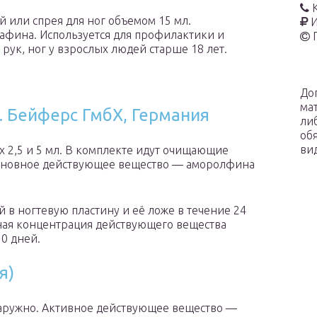
й или спрея для ног объемом 15 мл.
И
афина. Используется для профилактики и
рук, ног у взрослых людей старше 18 лет.
До
ма
. Бейферс ГмбХ, Германия
ли
об
ви
х 2,5 и 5 мл. В комплекте идут очищающие
Основное действующее вещество — аморолфина
в ногтевую пластину и её ложе в течение 24
вная концентрация действующего вещества
10 дней.
я)
 наружно. Активное действующее вещество —