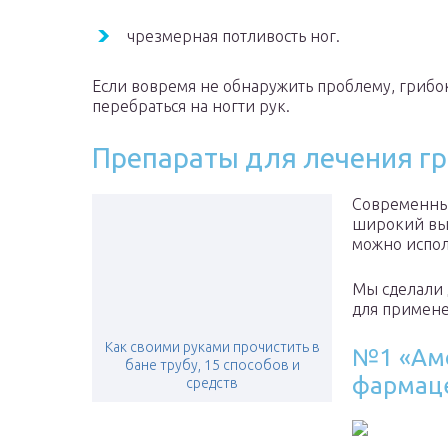
чрезмерная потливость ног.
Если вовремя не обнаружить проблему, грибок
перебраться на ногти рук.
Препараты для лечения г
Современны
широкий выб
можно испол
Мы сделали 
для примене
Как своими руками прочистить в
№1 «Амо
бане трубу, 15 способов и
фармаце
средств