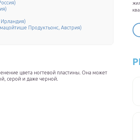
оссия)
жил
ия)
ква
 Ирландия)
мацойтише Продуктьонс, Австрия)
Р
енение цвета ногтевой пластины. Она может
ой, серой и даже черной.