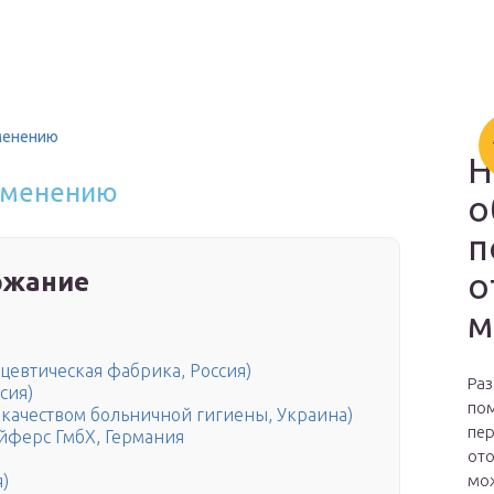
менению
Н
рименению
о
п
о
ржание
м
евтическая фабрика, Россия)
Раз
сия)
пом
качеством больничной гигиены, Украина)
пер
йферс ГмбХ, Германия
ото
мож
)