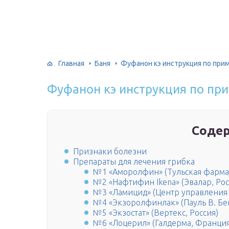
Главная
Баня
Фуфанон кэ инструкция по при
Фуфанон кэ инструкция по п
Соде
Признаки болезни
Препараты для лечения грибка
№1 «Аморолфин» (Тульская фармац
№2 «Нафтифин Ikena» (Эвалар, Рос
№3 «Ламицид» (Центр управления 
№4 «Экзоролфинлак» (Пауль В. Бе
№5 «Экзостат» (Вертекс, Россия)
№6 «Лоцерил» (Галдерма, Франция