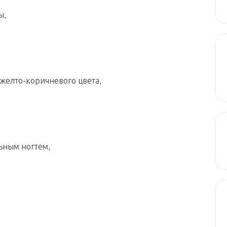
ы,
 желто-коричневого цвета,
ьным ногтем,