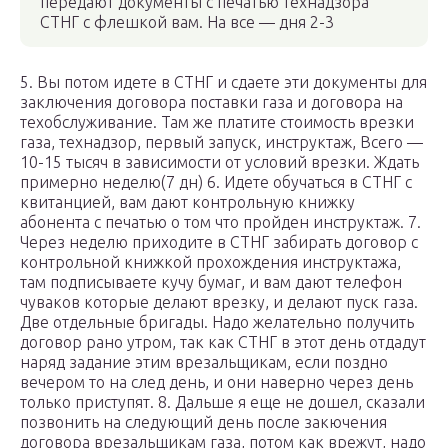
передают документы с печатью технадзора
СТНГ с флешкой вам. На все — дня 2-3
5. Вы потом идете в СТНГ и сдаете эти документы для
заключения договора поставки газа и договора на
техобслуживание. Там же платите стоимость врезки
газа, технадзор, первый запуск, инструктаж, Всего —
10-15 тысяч в зависимости от условий врезки. Ждать
примерно неделю(7 дн) 6. Идете обучаться в СТНГ с
квитанцией, вам дают контрольную книжку
абонента с печатью о том что пройден инструктаж. 7.
Через неделю приходите в СТНГ забирать договор с
контрольной книжкой прохождения инструктажа,
там подписываете кучу бумаг, и вам дают телефон
чуваков которые делают врезку, и делают пуск газа.
Две отдельные бригады. Надо желательно получить
договор рано утром, так как СТНГ в этот день отдадут
наряд задание этим врезальщикам, если поздно
вечером то на след день, и они наверно через день
только приступят. 8. Дальше я еще не дошел, сказали
позвонить на следующий день после закючения
договора врезальщикам газа, потом как врежут, надо