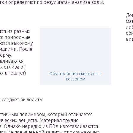
ки определяют по результатам анализа воды.
До
ма
ли
ся из разных
об
тся природные
ви
аются высокому
жидкими. После
орму.
авливаются
Их отливают
иях внешней
Обустройство скважины с
кессоном
 следует выделить:
стичным полимером, который отличается
ических веществ. Материал трудно
е. Однако нередко из ПВХ изготавливаются
бующие повышенной защиты от окружающих