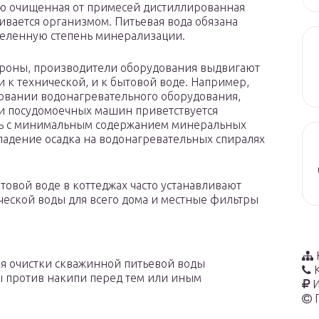
ю очищенная от примесей дистиллированная
аивается организмом. Питьевая вода обязана
еленную степень минерализации.
ороны, производители оборудования выдвигают
и к технической, и к бытовой воде. Например,
овании водонагревательного оборудования,
и посудомоечных машин приветствуется
ть с минимальным содержанием минеральных
падение осадка на водонагревательных спиралях
товой воде в коттеджах часто устанавливают
ческой воды для всего дома и местные фильтры
ля очистки скважинной питьевой воды
ы против накипи перед тем или иным
И