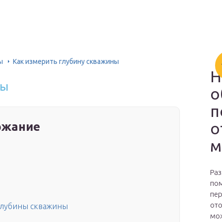
ы
Как измерить глубину скважины
Н
ны
о
п
о
ржание
м
Раз
пом
пер
ото
глубины скважины
мож