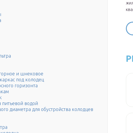
жил
ква
ы
а
льтра
Р
торное и шнековое
каркас под колодец
сного горизонта
акам
к
я питьевой водой
ого диаметра для обустройства колодцев
тра