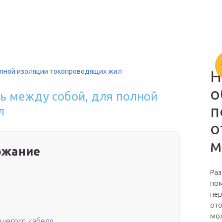
олной изоляции токопроводящих жил
Н
о
ь между собой, для полной
п
л
о
м
ржание
Раз
пом
пер
ото
мож
щегося кабеля