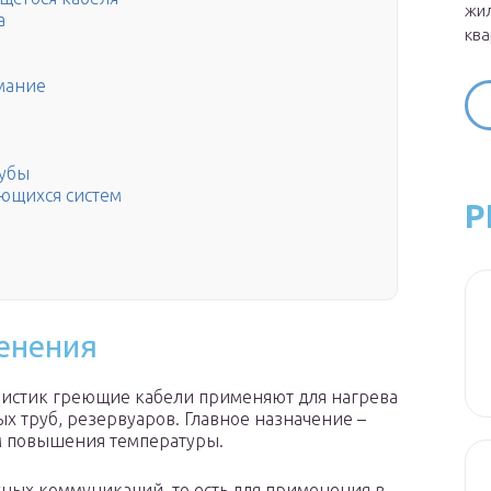
жил
а
ква
мание
рубы
ющихся систем
Р
енения
еристик греющие кабели применяют для нагрева
х труб, резервуаров. Главное назначение –
м повышения температуры.
ных коммуникаций, то есть для применения в