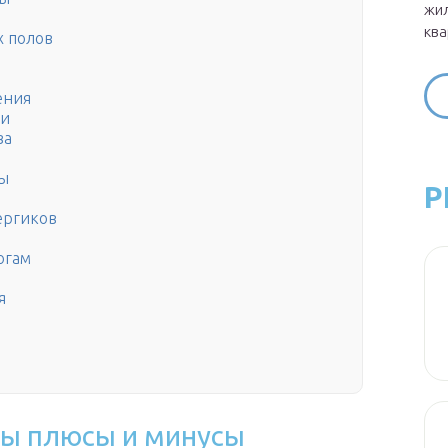
жил
ква
х полов
ения
ии
ва
фы
Р
е
ергиков
огам
я
лы плюсы и минусы