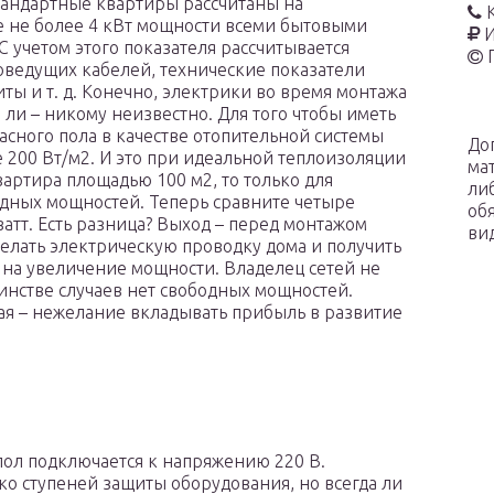
тандартные квартиры рассчитаны на
 не более 4 кВт мощности всеми бытовыми
И
С учетом этого показателя рассчитывается
оведущих кабелей, технические показатели
иты и т. д. Конечно, электрики во время монтажа
 ли – никому неизвестно. Для того чтобы иметь
сного пола в качестве отопительной системы
До
 200 Вт/м2. И это при идеальной теплоизоляции
ма
артира площадью 100 м2, то только для
ли
одных мощностей. Теперь сравните четыре
об
атт. Есть разница? Выход – перед монтажом
ви
елать электрическую проводку дома и получить
 на увеличение мощности. Владелец сетей не
шинстве случаев нет свободных мощностей.
ая – нежелание вкладывать прибыль в развитие
пол подключается к напряжению 220 В.
ко ступеней защиты оборудования, но всегда ли