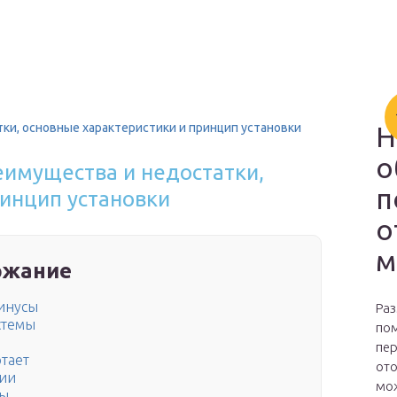
и, основные характеристики и принцип установки
Н
о
имущества и недостатки,
п
ринцип установки
о
м
ржание
инусы
Раз
стемы
пом
пер
тает
ото
ции
мож
ты