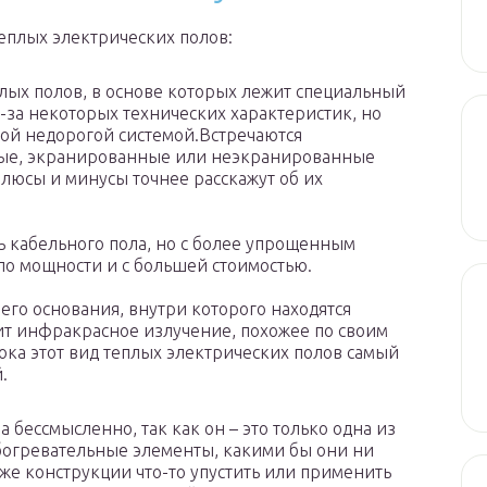
еплых электрических полов:
плых полов, в основе которых лежит специальный
з-за некоторых технических характеристик, но
амой недорогой системой.Встречаются
ные, экранированные или неэкранированные
люсы и минусы точнее расскажут об их
ь кабельного пола, но с более упрощенным
по мощности и с большей стоимостью.
его основания, внутри которого находятся
т инфракрасное излучение, похожее по своим
ока этот вид теплых электрических полов самый
.
а бессмысленно, так как он – это только одна из
обогревательные элементы, какими бы они ни
же конструкции что-то упустить или применить