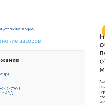
и устранение засоров
Н
анение засоров
о
п
о
ржание
м
ртире
в
Раз
пом
ной системе
пер
ием АВД
ото
мож