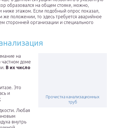
асор образовался на общем стояке, можно,
и ниже этажом. Если подобный опрос показал,
м же положении, то здесь требуется аварийное
ем сторонней организации и специального
канализация
имание на
в частном доме
ии.
В их число
тазе. Это
ась и
Прочистка канализационных
;
труб
дкости. Любая
фановым
здуха внутрь
куумной