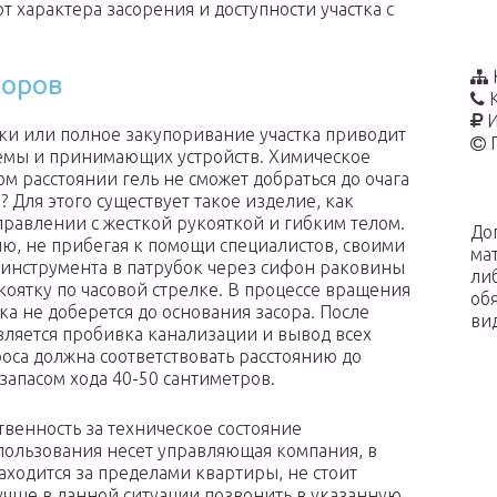
т характера засорения и доступности участка с
соров
И
ки или полное закупоривание участка приводит
темы и принимающих устройств. Химическое
ом расстоянии гель не сможет добраться до очага
? Для этого существует такое изделие, как
аправлении с жесткой рукояткой и гибким телом.
До
ю, не прибегая к помощи специалистов, своими
ма
ц инструмента в патрубок через сифон раковины
ли
оятку по часовой стрелке. В процессе вращения
об
ока не доберется до основания засора. После
ви
вляется пробивка канализации и вывод всех
оса должна соответствовать расстоянию до
запасом хода 40-50 сантиметров.
твенность за техническое состояние
пользования несет управляющая компания, в
находится за пределами квартиры, не стоит
учше в данной ситуации позвонить в указанную