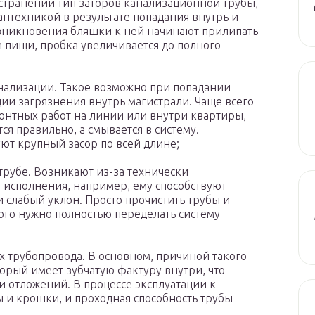
странений тип заторов канализационной трубы,
антехникой в результате попадания внутрь и
зникновения бляшки к ней начинают прилипать
и пищи, пробка увеличивается до полного
нализации. Такое возможно при попадании
и загрязнения внутрь магистрали. Чаще всего
онтных работ на линии или внутри квартиры,
ся правильно, а смывается в систему.
ют крупный засор по всей длине;
рубе. Возникают из-за технически
о исполнения, например, ему способствуют
 слабый уклон. Просто прочистить трубы и
того нужно полностью переделать систему
;
х трубопровода. В основном, причиной такого
орый имеет зубчатую фактуру внутри, что
и отложений. В процессе эксплуатации к
 и крошки, и проходная способность трубы