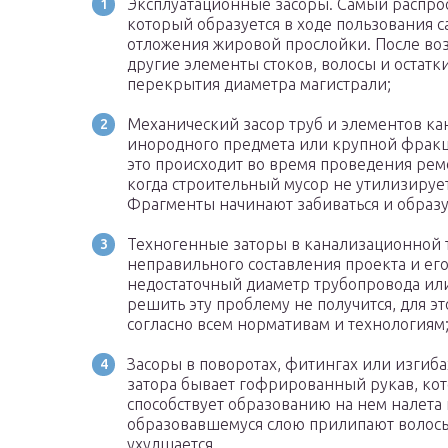
Эксплуатационные засоры. Самый распро
который образуется в ходе пользования с
отложения жировой прослойки. После во
другие элементы стоков, волосы и остатк
перекрытия диаметра магистрали;
Механический засор труб и элементов ка
инородного предмета или крупной фракци
это происходит во время проведения рем
когда строительный мусор не утилизирует
Фрагменты начинают забиваться и образу
Техногенные заторы в канализационной т
неправильного составления проекта и ег
недостаточный диаметр трубопровода или
решить эту проблему не получится, для э
согласно всем нормативам и технологиям
Засоры в поворотах, фитингах или изгиба
затора бывает гофрированный рукав, кот
способствует образованию на нем налета 
образовавшемуся слою прилипают волосы
ухудшается.