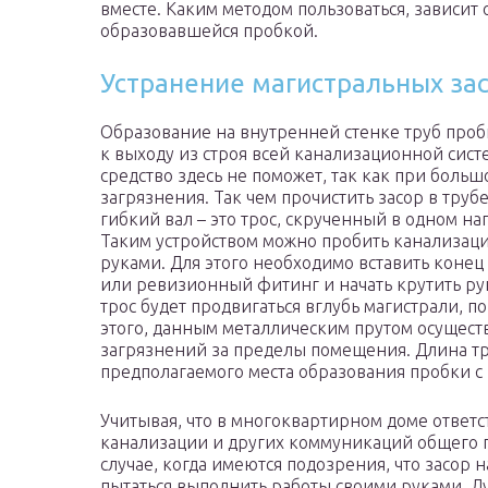
вместе. Каким методом пользоваться, зависит о
образовавшейся пробкой.
Устранение магистральных за
Образование на внутренней стенке труб проб
к выходу из строя всей канализационной сис
средство здесь не поможет, так как при больш
загрязнения. Так чем прочистить засор в трубе
гибкий вал – это трос, скрученный в одном н
Таким устройством можно пробить канализаци
руками. Для этого необходимо вставить коне
или ревизионный фитинг и начать крутить рук
трос будет продвигаться вглубь магистрали, п
этого, данным металлическим прутом осущест
загрязнений за пределы помещения. Длина тр
предполагаемого места образования пробки с 
Учитывая, что в многоквартирном доме ответс
канализации и других коммуникаций общего 
случае, когда имеются подозрения, что засор 
пытаться выполнить работы своими руками. Л