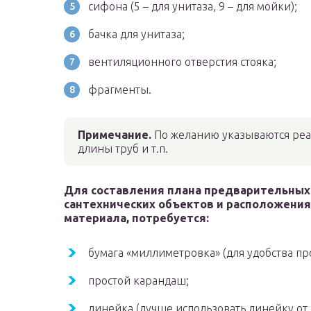
сифона (5 – для унитаза, 9 – для мойки);
бачка для унитаза;
вентиляционного отверстия стояка;
фрагменты.
Примечание.
По желанию указываются реа
длины труб и т.п.
Для составления плана предварительных
сантехнических объектов и расположения 
материала, потребуется:
бумага «миллиметровка» (для удобства п
простой карандаш;
линейка (лучше использовать линейку от 3