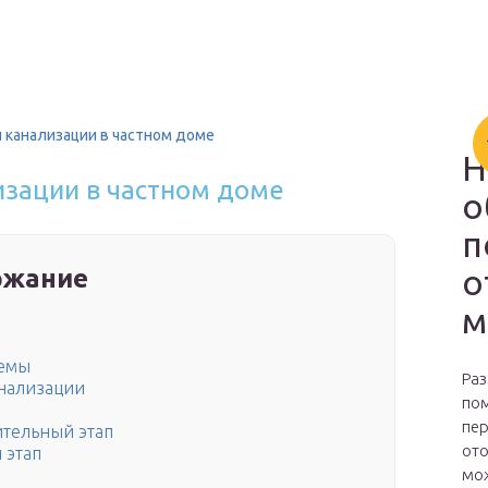
 канализации в частном доме
Н
изации в частном доме
о
п
о
ржание
м
темы
Раз
нализации
пом
пер
ительный этап
ото
 этап
мож