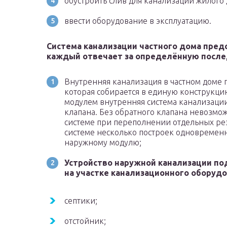
обустроить слив для канализации жилого 
ввести оборудование в эксплуатацию.
Система канализации частного дома предс
каждый отвечает за определённую после
Внутренняя канализация в частном доме 
которая собирается в единую конструкци
модулем внутренняя система канализации
клапана. Без обратного клапана невозмо
системе при переполнении отдельных рез
системе несколько построек одновременн
наружному модулю;
Устройство наружной канализации п
на участке канализационного оборудов
септики;
отстойник;