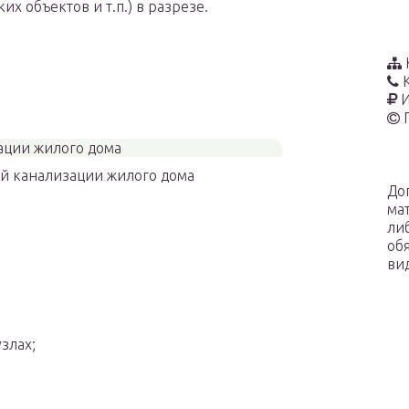
их объектов и т.п.) в разрезе.
И
ей канализации жилого дома
До
ма
ли
об
ви
злах;