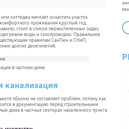
жил
ква
или коттеджа мечтает оснастить участок
комфортного проживания круглый год.
авило, стоит в списке первостепенных задач,
подогревом воды и газопроводом. Правильное
существующим правилам СанПин и СНиП,
ении долгих десятилетий.
Р
ация в частном доме
я канализация
екте обычно не составляет проблем, потому как
носится в документацию перед строительными
ые дома в частных секторах населенного пункта
ть множество: