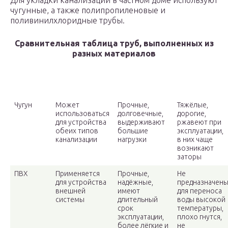
Для укладки канализации в частном доме используют
чугунные, а также полипропиленовые и
поливинилхлоридные трубы.
Сравнительная таблица труб, выполненных из
разных материалов
Материал
Область
Достоинства
Недостатки
применения
Чугун
Может
Прочные,
Тяжёлые,
использоваться
долговечные,
дорогие,
для устройства
выдерживают
ржавеют при
обеих типов
большие
эксплуатации,
канализации
нагрузки
в них чаще
возникают
заторы
ПВХ
Применяется
Прочные,
Не
для устройства
надёжные,
предназначен
внешней
имеют
для переноса
системы
длительный
воды высокой
срок
температуры,
эксплуатации,
плохо гнутся,
более лёгкие и
не