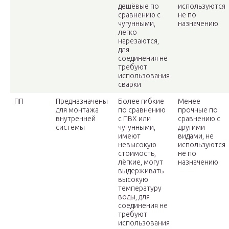
дешёвые по
используются
сравнению с
не по
чугунными,
назначению
легко
нарезаются,
для
соединения не
требуют
использования
сварки
ПП
Предназначены
Более гибкие
Менее
для монтажа
по сравнению
прочные по
внутренней
с ПВХ или
сравнению с
системы
чугунными,
другими
имеют
видами, не
невысокую
используются
стоимость,
не по
лёгкие, могут
назначению
выдерживать
высокую
температуру
воды, для
соединения не
требуют
использования