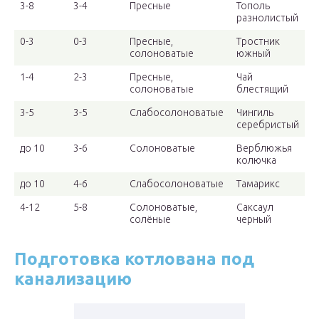
3-8
3-4
Пресные
Тополь
разнолистый
0-3
0-3
Пресные,
Тростник
солоноватые
южный
1-4
2-3
Пресные,
Чай
солоноватые
блестящий
3-5
3-5
Слабосолоноватые
Чингиль
серебристый
до 10
3-6
Солоноватые
Верблюжья
колючка
до 10
4-6
Слабосолоноватые
Тамарикс
4-12
5-8
Солоноватые,
Саксаул
солёные
черный
Подготовка котлована под
канализацию