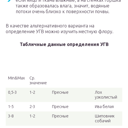
если яйцо и ткань влажные, а на стенках горшка
также образовалась влага, значит, водяные
потоки очень близко к поверхности почвы.
В качестве альтернативного варианта на
определение УГВ можно изучить местную флору.
Табличные данные определения УГВ
Глубина залегания
Степень
Растения
грунтовых вод, м
минерализации
пресных вод
Min&Max
Ср.
значение
0,5-3
1-2
Пресные
Лох
узколистый
1-5
2-3
Пресные
Ива белая
3-8
1-2
Пресные
Шиповник
собачий