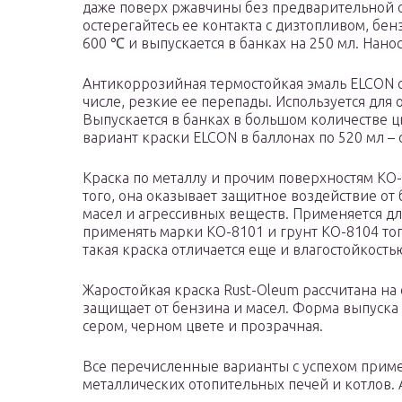
даже поверх ржавчины без предварительной о
остерегайтесь ее контакта с дизтопливом, бе
600 ℃ и выпускается в банках на 250 мл. Нанос
Антикоррозийная термостойкая эмаль ELCON с
числе, резкие ее перепады. Используется для
Выпускается в банках в большом количестве 
вариант краски ELCON в баллонах по 520 мл – 
Краска по металлу и прочим поверхностям КО
того, она оказывает защитное воздействие от 
масел и агрессивных веществ. Применяется д
применять марки КО-8101 и грунт КО-8104 то
такая краска отличается еще и влагостойкость
Жаростойкая краска Rust-Oleum рассчитана на 
защищает от бензина и масел. Форма выпуска 
сером, черном цвете и прозрачная.
Все перечисленные варианты с успехом прим
металлических отопительных печей и котлов. 