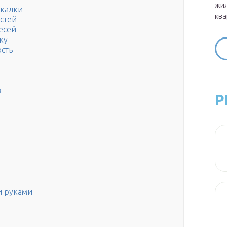
жил
акалки
ква
стей
есей
ку
сть
в
Р
и руками