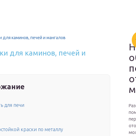
и для каминов, печей и мангалов
Н
ки для каминов, печей и
о
п
о
ржание
м
ь для печи
Раз
пом
пер
ото
стойкой краски по металлу
мож