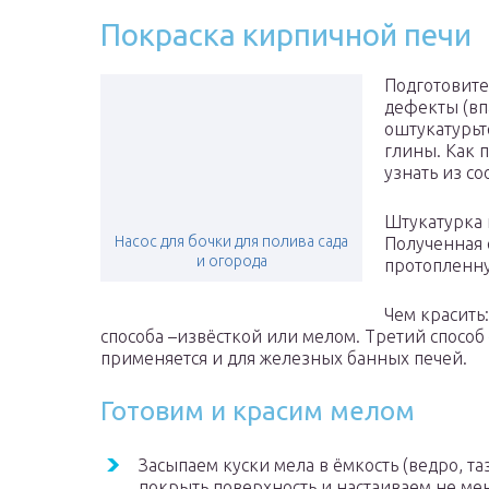
Покраска кирпичной печи
Подготовите
дефекты (вп
оштукатурьт
глины. Как 
узнать из со
Штукатурка 
Насос для бочки для полива сада
Полученная 
и огорода
протопленну
Чем красить
способа –извёсткой или мелом. Третий способ 
применяется и для железных банных печей.
Готовим и красим мелом
Засыпаем куски мела в ёмкость (ведро, таз
покрыть поверхность и настаиваем не мен