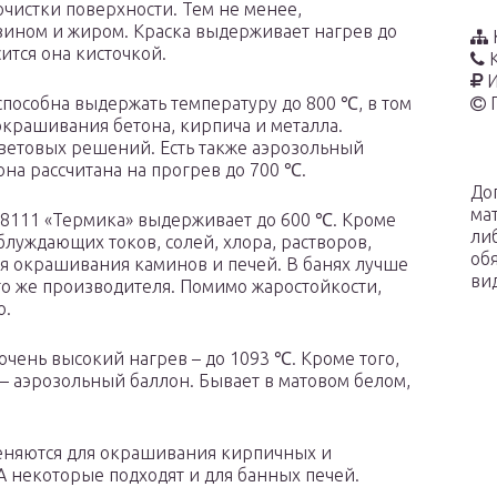
чистки поверхности. Тем не менее,
нзином и жиром. Краска выдерживает нагрев до
ится она кисточкой.
И
пособна выдержать температуру до 800 ℃, в том
 окрашивания бетона, кирпича и металла.
цветовых решений. Есть также аэрозольный
она рассчитана на прогрев до 700 ℃.
До
ма
-8111 «Термика» выдерживает до 600 ℃. Кроме
ли
блуждающих токов, солей, хлора, растворов,
об
ля окрашивания каминов и печей. В банях лучше
ви
го же производителя. Помимо жаростойкости,
ю.
очень высокий нагрев – до 1093 ℃. Кроме того,
– аэрозольный баллон. Бывает в матовом белом,
еняются для окрашивания кирпичных и
А некоторые подходят и для банных печей.