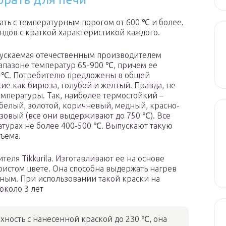
ть с температурным порогом от 600 ℃ и более.
дов с краткой характеристикой каждого.
пускаемая отечественным производителем
иапазоне температур 65-900 ℃, причем ее
0 ℃. Потребителю предложены в общей
кие как бирюза, голубой и желтый. Правда, не
мпературы. Так, наиболее термостойкий –
 белый, золотой, коричневый, медный, красно-
зовый (все они выдерживают до 750 ℃). Все
турах не более 400-500 ℃. Выпускают такую
бъема.
теля Tikkurila. Изготавливают ее на основе
ристом цвете. Она способна выдержать нагрев
асным. При использовании такой краски на
около 3 лет
хность с нанесенной краской до 230 ℃, она