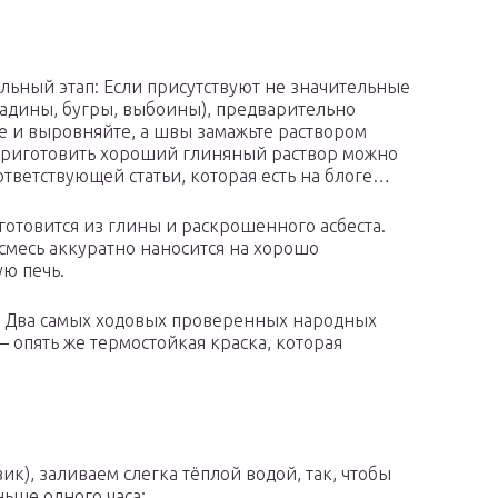
льный этап: Если присутствуют не значительные
адины, бугры, выбоины), предварительно
е и выровняйте, а швы замажьте раствором
приготовить хороший глиняный раствор можно
ответствующей статьи, которая есть на блоге…
готовится из глины и раскрошенного асбеста.
смесь аккуратно наносится на хорошо
ю печь.
: Два самых ходовых проверенных народных
– опять же термостойкая краска, которая
ик), заливаем слегка тёплой водой, так, чтобы
ьше одного часа;