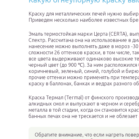
Краску для металлических печей нужно выбира
Приведем несколько наиболее известных брен
Эмаль термостойкая марки Церта (CERTA), вы
Спектр. Рассчитана она на использование в д
нанесение можно выполнять даже в мороз -3
сложности 26 оттенков краски, в том числе, та
все цвета выдерживают одинаково высокие те
черный цвет (до 900 ℃). За ним расположился
коричневый, зеленый, синий, голубой и бирю
прочие оттенки можно применять при темпера
краску в баллонах, банках и ведрах разного о
Краска Термал (Termal) от финского производи
алкидных смол и выпускают в черном и сереб
металла в той стадии, когда он становится кр
банных печах она не трескается и не облезает 
Обратите внимание, что если нагреть повер