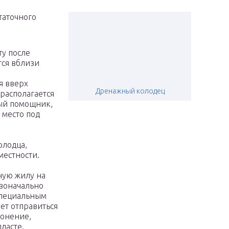
таточного
ту после
тся вблизи
я вверх
Дренажный колодец
 располагается
ый помощник,
 место под
олодца,
местности.
а
сную жилу на
рвоначально
специальным
ет отправиться
лонение,
ласте.