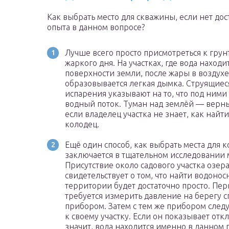
Как выбрать место для скважины, если нет дос
опыта в данном вопросе?
Лучше всего просто присмотреться к грун
жаркого дня. На участках, где вода находи
поверхности земли, после жары в воздухе
образовывается легкая дымка. Струящиес
испарения указывают на то, что под ними
водный поток. Туман над землёй — верн
если владелец участка не знает, как найти
колодец.
Ещё один способ, как выбрать места для к
заключается в тщательном исследовании 
Присутствие около садового участка озер
свидетельствует о том, что найти водоно
территории будет достаточно просто. Пе
требуется измерить давление на берегу 
прибором. Затем с тем же прибором следу
к своему участку. Если он показывает отк
значит, вода находится именно в данном п