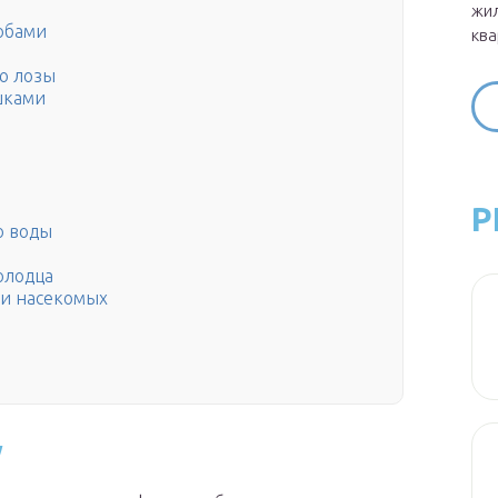
жил
обами
ква
ю лозы
шками
Р
о воды
олодца
 и насекомых
у