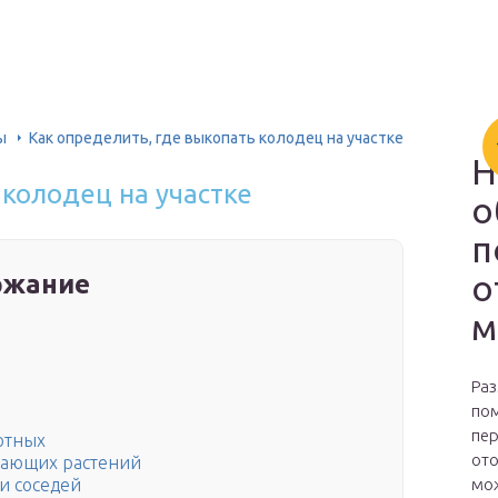
ы
Как определить, где выкопать колодец на участке
Н
 колодец на участке
о
п
о
ржание
м
Раз
пом
пер
отных
ото
тающих растений
мож
и соседей