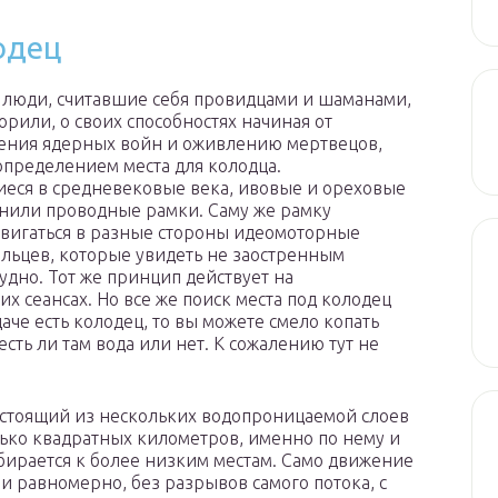
лодец
 люди, считавшие себя провидцами и шаманами,
орили, о своих способностях начиная от
ения ядерных войн и оживлению мертвецов,
определением места для колодца.
ся в средневековые века, ивовые и ореховые
енили проводные рамки. Саму же рамку
вигаться в разные стороны идеомоторные
льцев, которые увидеть не заостренным
удно. Тот же принцип действует на
х сеансах. Но все же поиск места под колодец
даче есть колодец, то вы можете смело копать
 есть ли там вода или нет. К сожалению тут не
стоящий из нескольких водопроницаемой слоев
лько квадратных километров, именно по нему и
обирается к более низким местам. Само движение
и равномерно, без разрывов самого потока, с