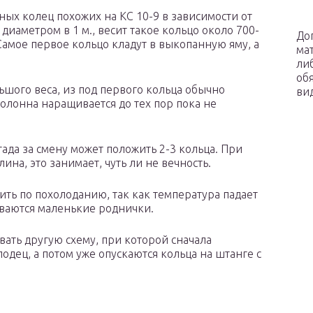
ых колец похожих на КС 10-9 в зависимости от
диаметром в 1 м., весит такое кольцо около 700-
До
 Самое первое кольцо кладут в выкопанную яму, а
ма
ли
об
ьшого веса, из под первого кольца обычно
ви
Колонна наращивается до тех пор пока не
гада за смену может положить 2-3 кольца. При
ина, это занимает, чуть ли не вечность.
ть по похолоданию, так как температура падает
ываются маленькие роднички.
вать другую схему, при которой сначала
дец, а потом уже опускаются кольца на штанге с